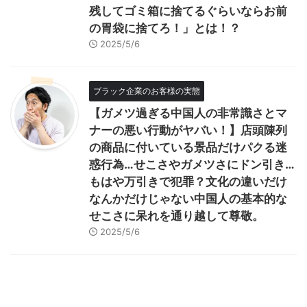
残してゴミ箱に捨てるぐらいならお前
の胃袋に捨てろ！」とは！？
2025/5/6
ブラック企業のお客様の実態
【ガメツ過ぎる中国人の非常識さとマ
ナーの悪い行動がヤバい！】店頭陳列
の商品に付いている景品だけパクる迷
惑行為…せこさやガメツさにドン引き…
もはや万引きで犯罪？文化の違いだけ
なんかだけじゃない中国人の基本的な
せこさに呆れを通り越して尊敬。
2025/5/6