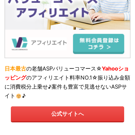
日本最古
の老舗ASPバリューコマース☆
Yahooショ
ッピング
のアフィリエイト料率NO.1☆振り込み金額
に消費税分上乗せ♪案件も豊富で見逃せないASPサ
イト
♪
公式サイトへ