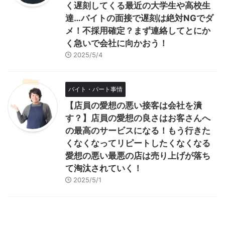
く遅刻してくる最近の大学生や高校生
達…バイトの面接で遅刻は絶対NGでダ
メ！不採用確定？まず連絡してとにか
く急いで会社に向かおう！
2025/5/4
バイト・パート事情
【店員の愛想の悪い接客は会社を潰
す？】店員の愛想の良さはお客さんへ
の最高のサービスになる！もう行きた
くなくなってリピートしたくなくなる
愛想の悪い最悪の店は売り上げが落ち
て淘汰されていく！
2025/5/1