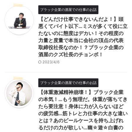
ブラック企業の酒屋での仕事のお話
【どんだけ仕事できないんだよ！】頭
悪くてバイト以下…ミスが多くて役に立
たないのに態度はデカい！その程度の
力量と度量で本当に会社の頂点の代表
取締役社長なのか！？ブラック企業の
酒屋のクズ社長のチョンボ！
2023/4/6
ブラック企業の酒屋での仕事のお話
【体重激減精神崩壊！】ブラック企業
の本気！…もう無理だ。体重が落ちてき
たら要注意！身体に力が入らないほど
の疲労感…筋トレと力仕事の大きな違い
とは？あのビールケースを持ち上げれ
るだけの力が欲しい…幽☆遊☆白書の