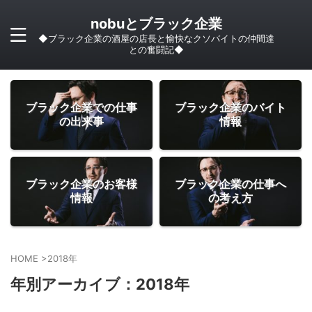
nobuとブラック企業
◆ブラック企業の酒屋の店長と愉快なクソバイトの仲間達
との奮闘記◆
ブラック企業での仕事
ブラック企業のバイト
の出来事
情報
ブラック企業のお客様
ブラック企業の仕事へ
情報
の考え方
HOME
>
2018年
年別アーカイブ：2018年