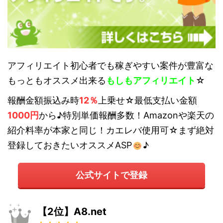
アフィリエイト初心者でも稼ぎやすい案件が豊富な
もっともオススメ出来る
もしもアフィリエイト
☆
報酬金額振込み時
12％
上乗せ☆最低支払い金額
1000円
から♪特別単価報酬多数！Amazonや楽天の
紹介料率が本家と同じ！カエレバ使用可☆まず絶対
登録しておきたいオススメASP
♪
公式サイトで登録
【2位】A8.net