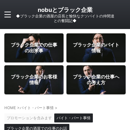
nobuとブラック企業
◆ブラック企業の酒屋の店長と愉快なクソバイトの仲間達
との奮闘記◆
ブラック企業での仕事
ブラック企業のバイト
の出来事
情報
ブラック企業のお客様
ブラック企業の仕事へ
情報
の考え方
HOME
>
バイト・パート事情
>
プロモーションを含みます
バイト・パート事情
ブラック企業の酒屋での仕事のお話