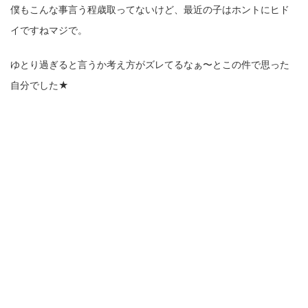
僕もこんな事言う程歳取ってないけど、最近の子はホントにヒド
イですねマジで。
ゆとり過ぎると言うか考え方がズレてるなぁ〜とこの件で思った
自分でした★