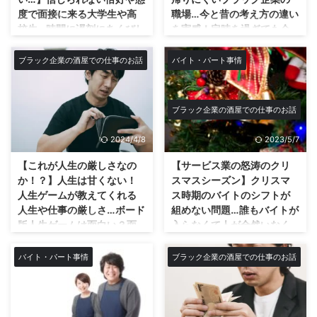
るわけですが、なんの事は無い！
ても収益が得られる事！まさに不
度で面接に来る大学生や高
職場…今と昔の考え方の違い
上で言った通り逆に充電し過ぎて
労所得です。 これはなかなかリ
校生…時間に遅刻にあくびし
を実感！定時を過ぎても会
放電しているのか、毎日溜息ばっ
アルな現実社会では無い事であ
てサンダル裸足で寝起きで
社を退社する気が全くない
かついてる(笑) いやいやそんなに
り、やはりネット副業の最大の魅
髪ボサボサでやる気なさ過
仕事も大してできない鬱陶
ブラック企業の酒屋での仕事のお話
バイト・パート事情
仕事してないやろどう見ても。w
力でもあります。 まぁGoogleや
ぎで印象が悪い？履歴書持
しい上司の社員！その心理
そりゃ普通の会社の社長さんなら
Yahooでのオーガニック検 ...
参せず受かる気ある？舐め
はなぜ？家に帰りたくな
社長にしか出来ない仕事して疲れ
てる？
い？居場所がない？
て溜息も分か ...
ブラック企業の酒屋での仕事のお話
どうも僕です★今回は最近の若者
ブラック企業の根源！？定時を過
のバイトの面接に挑む姿勢や態度
ぎてもなかなか帰らない上司。
2024/4/8
2023/5/7
のヤバさについてです！ バイト
さぁ今回は個人的には実害の出て
の面接にサンダルで寝起きやる気
いる大問題がテーマです！ ずば
【これが人生の厳しさなの
【サービス業の怒涛のクリ
ない？受かる気ある？ヤバい？舐
り今回は帰らない上司についてで
か！？】人生は甘くない！
スマスシーズン】クリスマ
めてる？印象悪い？履歴書なし？
す！ 皆さんの会社でも一人は居
人生ゲームが教えてくれる
ス時期のバイトのシフトが
最近のバイトの大学生や高校生の
るんじゃないでしょうか？帰らな
人生や仕事の厳しさ…ボード
組めない問題…誰もバイトが
バイトに臨む態度や姿勢がヤバい
い上司！ 完全定時退社制のとこ
版人生ゲームは面白い？面
入らなくて人が全然いなく
なと感じます。 やる気ないなら
ろなら時間が来れば必ず退社しな
白くない？久し振りに大人
て大変！今と昔のバイトの
はなから応募して来るなよと思
ければなりませんが、ほとんどの
になってからプレイするボ
考え方の違い…12月23日～
バイト・パート事情
ブラック企業の酒屋での仕事のお話
う。 履歴書持ってきてなかった
会社がそうではないと思います。
ード版人生ゲームにみる圧
25日のシフト全て休みのバ
り、寝起きなのか髪の毛ボサボサ
そこで出てくるのが定時を過ぎ
倒的な人生のリアルについ
イト達のせいで店は賑やか
だったり、足元見たら裸足でサン
ても帰らない上司になります。
て…
お祭り騒ぎで毎年パニック
ダルだったり、遅刻したりね。
もはや残業をする為だけに生まれ
状態に…。
どうも僕です☆今回は久し振りに