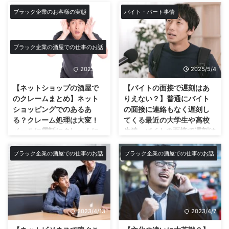
気化熱最高！あんたの仕事は水撒
しいなと思う。 誰も働いてなん
の友達同士の忘年会等の行事があ
りたい！1円でも昇給して欲
きじゃないんだよ！仕事しろ！
ブラック企業のお客様の実態
バイト・パート事情
てお願いしてないわけで。 最近
ったのではないでしょうか？ 僕
しい！世の中のリアル…ブラ
気化熱といえば、アスファルトに
の若者のレジが愛想悪いのは百歩
も先日忘年会に行って来ました
ック企業の酒屋では仕事を
水を撒いてその時の蒸発で熱を奪
譲って分かるが、この世代ぐらい
が、そこで感じた会話から見る社
頑張っても給料も上がらな
い涼しくしようという昔ながらの
は愛想よく接客して欲しいよね。
会の貧困についてです。 友人同
ブラック企業の酒屋での仕事のお話
夏の暑さ対策ですね。 そしてウ
いし意味がない？
愛想の悪いレジとかマジで気 ...
士で集まるとやはりお金の話に…
チの会社の店長はとにかく気化熱
会社が社員の頑張りに応えるには
友人同士で集まって飲み会となる
2023/5/7
2025/5/4
が好きだ！ 基本的に夏場は仕事
金しかない話！ 今回はお金のい
とやはり「お前給料いくら貰って
そっちのけで水ばかり撒いてい
やらしいお話になりますが、ガチ
【ネットショップの酒屋で
【バイトの面接で遅刻はあ
るんだ？」等のお金の ...
る。 挙げ句の果てには店の地面
です！ 僕の会社はブラック企業
のクレームまとめ】ネット
りえない？】普通にバイト
もアスファルトな事もあり店内で
ですが、僕もブログを書きながら
ショッピングでのあるあ
の面接に連絡もなく遅刻し
も水撒きをしている… もはや信じ
仕事も頑張っております。 ハッ
る？クレーム処理は大変！
てくる最近の大学生や高校
られるレベルではない、キチガイ
キリ言って、会社が社員の頑張り
メールに電話にクレームに
生達…バイトの面接で遅刻は
である。そしてそんな人間があろ
に応えれるのはやはりお金しかな
言いがかりの罵詈雑言の嵐…
絶対NGでダメ！不採用確
う事か店長であり歳もキャリアも
いのです。 うちの社長がいつも
ネットが普及したネットシ
定？まず連絡してとにかく
ブラック企業の酒屋での仕事のお話
ブラック企業の酒屋での仕事のお話
会社で1番上の人間である。 バイ
頑張って泥んこになりながら働く
ョップへのお客様からの発
急いで会社に向かおう！
トや社長からも引かれているマ ...
僕に言うのが 「いつも頑張って
言のクレームを一挙公開！
どうも僕です★今回はバイトの面
くれてるなぁ」 「自分ばっかに
接での遅刻はありえるのか？！に
これぞ最新版！ネットショップの
やらしてスマンなぁ」 です。ま
ついてです！ バイトの面接で遅
クレーム集だ！ ネットショップ
ぁ労いの言葉ってやつですね。し
刻はありえない？不採用確定？
を運営していると毎日のようにた
かし！僕が欲しいのはそんなんじ
2023/4/13
2023/4/7
バイトの面接で遅刻。普通はあり
くさんのお客様からのクレームが
ゃないんです。 ハッキリ言いま
得ないよね。最低でも会社に連絡
入る。 僕は店の店長でもあるの