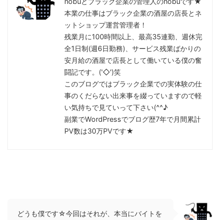
nobuとブラック企業の管理人のnobuです★
本業の仕事はブラック企業の酒屋の店長とネ
ットショップ運営管理者！
残業月に100時間以上、最高35連勤、週休完
全1日制(週6日勤務)、サービス残業ばかりの
安月給の酒屋で店長として働いている僕の奮
闘記です。('◇')笑
このブログではブラック企業での実体験の仕
事のくだらない出来事を綴っていますので軽
い気持ちで見ていって下さい(^^♪
副業でWordPressでブログ歴7年で月間累計
PV数は30万PVです★
どうも僕です☆今回はそれが、本当にバイトを