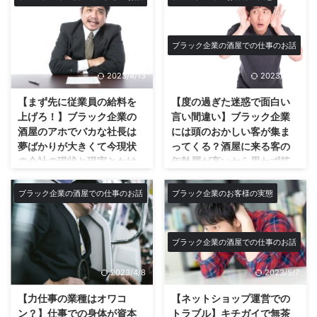
ブラック企業の酒屋での仕事のお話
2023/4/13
2023/4/14
【まず先に従業員の給料を
【度の過ぎた迷惑で面白い
上げろ！】ブラック企業の
言い間違い】ブラック企業
酒屋のアホでバカな社長は
には頭のおかしい客が集ま
夢ばかりが大きくて今現状
ってくる？酒屋に来る客の
の会社の現状と現実とかけ
年齢層が高いから思わず笑
離れ過ぎていて絶対に叶わ
って吹き出して呆れてしま
ない理想ばかりを描く…まず
う意味不明解読解釈不可能
ブラック企業の酒屋での仕事のお話
ブラック企業のお客様の実態
目の前の店の実情をみてく
な商品名などの言い間違い
れ！
の数々で毎日店員はてんて
こ舞い！
夢を語るより従業員の給料と労働
ブラック企業の酒屋での仕事のお話
時間を目をかっぽじって見てく
酒屋でのお客さんの言い間違いの
れ！ 基本的にダメなクズ社長と
記録…もはや意味不明！？解読理
2023/4/8
2023/5/7
言うのは叶うことの無い夢ばかり
解不可能の言い間違いの嵐！ 最
を語るので実現する事は勿論あり
近の若い人なんかはそうかもしれ
【力仕事の業種はオワコ
【ネットショップ運営での
ません。口を開けば昔は良かった
ませんが、お酒ってもう酒屋で買
ン？】仕事での身体が資本
トラブル】キチガイで無茶