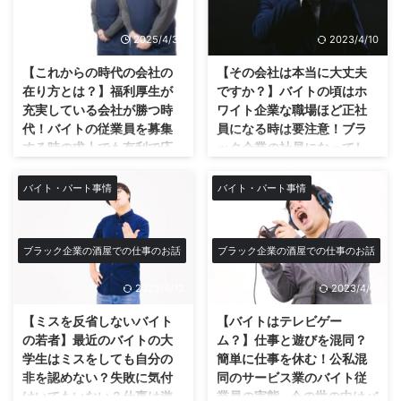
ルの過去のエピソードにつ
なぁ…
の？というクレームばかりだ。流
いて！
社員のため息の絶えない酒屋の店
石にネットで全国のお客様のお ...
2025/4/30
2023/4/10
内… ウチの会社の従業員はみん
ヒカルと同じ経験…ヒカルと自分
なため息の数が凄い… みんなため
が重なって見えた… ヒカルが動画
【これからの時代の会社の
【その会社は本当に大丈夫
息ついてる。 とにかく忙しいの
の中で語っていた工場勤務時代の
在り方とは？】福利厚生が
ですか？】バイトの頃はホ
とする事が多過ぎで終わらない事
昇給の感じがウチのブラック企業
充実している会社が勝つ時
ワイト企業な職場ほど正社
への苛立ちから来るため息。 会
と重なって見えた件！ ヒカルは
代！バイトの従業員を募集
員になる時は要注意！ブラ
社への不満から来るため息。 な
動画の中で社員の頃の昇給で給料
する時の求人でも有利で応
ック企業の社員になってし
んでこんなに人がいないんだのた
が5000円しか上がらなかった事
募も増加する従業員想いの
まう可能性大！入社して手
め息。 シフト表見てため息。 ミ
に強い違和感と不満を感じ、
会社がこれからの時代の最
遅れになって底辺社畜にな
バイト・パート事情
バイト・パート事情
スするバイト見てため息。 疲れ
『俺が社長になったらもっと頑張
適解の会社の在り方！
る前に今一度その会社の社
からか自分もミスしてため息。w
ってくれている会社の社員達の昇
員の働き方を確認せよ！
どうも僕です★今回は時代遅れの
こんなにため息ばっかしててこの
給(給料)いっぱい出してやろ
働き方の日本の問題点についてで
ホワイトバイトな職場程、正社員
会社大丈夫なのかなと思う(笑) サ
う！』と思って仕事を辞めたと語
ブラック企業の酒屋での仕事のお話
ブラック企業の酒屋での仕事のお話
す！ 日本の時代遅れの従業員へ
になったら気を付けろ！ 僕も当
ービス業は地獄… サービス業はど
っていた。 この発言を動画で見
の働かせ方 日本ではスーパーな
時、アルバイトから今の会社の社
こもこんな感じなのかなぁ〜。や
た時、まさにウチのブラック企業
2023/4/13
2023/4/11
どの店員は立ってレジをするのは
員になりましたが 当時は土曜・
っぱりホント嫌。(笑) この溜息の
と一緒だと感じた！ こんなにヒ
当たり前の光景。 しかし少し外
日曜は休めて、退社も遅くても18
【ミスを反省しないバイト
【バイトはテレビゲー
話はもちろ ...
カルに共感出来たのは後にも先に
に目を向けてみると海外ではレジ
時でした。まぁバイトですし当た
の若者】最近のバイトの大
ム？】仕事と遊びを混同？
もコレが1番だと思う。 ト ...
に椅子が設置されている国も少な
り前と言えば当たり前ですが(笑)
学生はミスをしても自分の
簡単に仕事を休む！公私混
くない。 世界では椅子に座って
しかし、社員になるとこれは一
非を認めない？失敗に気付
同のサービス業のバイト従
のレジは割と当たり前。何故なら
転！まさにブラック企業の人生の
けいてもいない？仕事は遊
業員の実態…今の世の中はバ