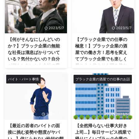
から狭いのです。 まず最初から
回や2回しかシフトに入りたがら
ブラック企業確定で間違い
れ加速するブラック企業の
狭いんだよ全ての通路が！既にギ
ない。ちょっと自由に使えるお金
なし！抜け出せなくなる前
酒屋の実態とは？
リなんだよ通路の狭さ！ 何考え
があればいいそうだ。就職なんて
に早めの退社がおすすめ！
どうも僕です☆ 今回はnobuとブ
てんだコイツ！？ってなりまし
考えられないという大学生のバイ
ラック企業での記事更新という事
どうもnobuです☆今回はブラッ
た。 極限の寒さに加えさらに極
トの子も多い印象だ。 現実か ...
2023/5/7
2023/5/7
でブラック企業が最強たる所以を
ク企業勤めの僕が教えるブラック
...
ご説致します★w ブラック企業
企業のあるあるや特徴についてで
【何がそんなにしんどいの
【ブラック企業での仕事の
の危険性とは？ まず始めに。僕
す！ ※この記事は2ページありま
か？】ブラック企業の無能
極意！】ブラック企業の酒
の会社はブラック企業の酒屋です
す。 ブラック企業あるある！ヤ
な社長は溜息ばかりついて
屋での働き方！思考を変え
★w 今回はブラック企業に勤め
バい会社の特徴について 今回は
いる？気付かないの？自分
てブラック企業でも楽しく
る僕がブラックな会社の危険性に
本業でブラック企業の酒屋の店長
が何もしないから会社の業
働こう！体よりも頭を使お
ついてご説明致します。 無茶苦
をしていてブラック企業を知り尽
績が悪くなっているんだ
う！本業よりも副業に重き
茶するブラック企業はかなり脅威
くした僕が教えるブラック企業あ
よ？
を置く考え方！
バイト・パート事情
ブラック企業の酒屋での仕事のお話
で危険です。 ホワイトな企業の
るあるです。 あるあるというか
充電器に挿さりっぱなしで放電の
体が2つあればなぁ…そうだ！ア
皆さんもこれを読んで気を付けて
ブラック企業の特徴と注意点など
社長！ よく充電器に挿しっぱな
ドセンスに自分のドッペルゲンガ
下さい。w まぁ近年の働き方改革
についてです。これから紹介する
しにすると放電しちゃうって言い
ーになって稼いでらおう！(笑)
で僕の会社もだいぶマシにはなり
項目で基本的に1つでも当てはま
ますが、ウチの会社の社長が正に
僕の会社はブラック企業なんです
ましたが、根本的な考え方が黒く
ればブラック企業の可能性があり
そう！ 基本的にいつも事務所で
が、このブログを読んでくれてい
染まり切っています。 僕的には
ます。 体感では3つ以上当てはま
2025/4/30
2023/5/8
スマホ触ってるだけですからね、
る人は副業でブログをしている方
自分の会社は名探偵コナン ...
れば確実にブラック企業なので早
常に充電しっぱなしで一体そのエ
も多いと思います。 副業ブログ
【最近の若者のバイトの面
【全然帰らない仕事大好き
めの退職を考えた方が良い ...
ネルギーをどこに何に使うん
の良いところは良質な記事さえ書
接に挑む姿勢や態度がヤバ
上司…】毎日サービス残業で
だ！？と 日々僕なんかは思って
いてアクセス取れれば放置してい
い…】信じられない恰好や態
帰りにくいブラック企業の