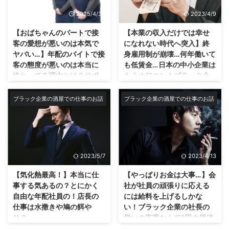
面接の時間に遅刻してきて慌てる
て来たのか？疑いたく ...
やったボードゲームの人生で遊ん
クリスマスパニック…店は賑や
様子もなく欠伸しながらダラダラ
2025/4/30
2023/4/9
だので大人になってからやる人生
かお祭り騒ぎ… いやぁ〜今年も来
歩いてきますからね。苦笑 そん
ゲームで感じるリアルです！[ 久
ましたねクリスマス！街は賑やか
...
【おばちゃんのパートで接
【本業の収入だけでは幸せ
しぶりにしたボードゲームの人生
お祭り騒ぎ〜♪な訳ですが、例年
客の愛想が悪いのは本気で
になれない時代へ突入】終
ゲームにみる人生のリアルについ
通りうちの会社は人がいなさ過ぎ
ヤバい…】年配のバイトで接
身雇用制が崩壊…何年働いて
て… 今回はクダラナイ内容。でも
てバタバタである意味お祭り騒
客の態度が悪いのは本当に
も低賃金…日本の中小企業は
ある意味めっちゃリアルで怖いで
ぎ！(笑) 有線でX JAPANのToshl
終わってる理由とは？サボ
もうオワコン！ブラック企
すよ… この前めちゃくちゃ久しぶ
が歌うチキンライスがずっと流れ
るんじゃなくて若者の学生
業から副業始めて労働を脱
りにボード版の人生ゲームをプレ
ていてやっぱりいい、ToshIの声
のバイトの見本になってく
出しよう！結婚して子供が
ブラック企業の酒屋での仕事のお話
ブラック企業の酒屋での仕事のお話
イしましたが、なんかリアルだっ
♪なんてなってるわけですが(笑)
れ！
生まれてお金がもっと欲し
たな。 友達数人としましたが僕
もはやそんな場合ではないのだ！
い…選択肢は誤るな！バイト
どうも僕です★今回はおばちゃん
だけがかなり後半まで就職できな
なぜ毎年こうなるか！？そんなの
に行く時間は無いぞ！ブロ
のパートで接客の愛想が悪いのは
い羽目に…笑 リアルでは就職は
決まってますよね！バイトがみん
グを始めろ！
本気でヤバい理由についてです！
している僕もボードゲームとは言
な休むから。 これって今やうち
おばちゃん愛想悪いの終わって
本業1本では幸せになれない時代
え焦ってくる。w &nbs ...
の会社は毎年定 ...
2023/5/7
2023/4/13
る…若さで負けてるだわ スーパー
に突入。 実社会に感じる違和感…
のレジとかでも接客の愛想の悪い
今回のブログでは2023年になり
【気化熱最高！】本当に仕
【やっぱりお金は大事…】会
おばさんいるよね。 そういうの
ましたので、少し2022年の年末
事する気あるの？とにかく
社が社員の頑張りに応える
を客として見てると流石に終わっ
を振り返ってみました。 忙しい
自由な年配社員の！店長の
には給料を上げるしかな
てるなと思う。 もちろん働いて
年末の12月。皆さんもコロナウイ
仕事は水撒きや鳩の餌や
い！ブラック企業の社長の
いることには人それぞれ理由はあ
ルスも落ち着いてきて忘年会シー
り？
労いの言葉なんて1円の価値
る。でもやる気ないなら止めて欲
ズンで毎週のように会社や個人間
も無い！1秒でも早く家に帰