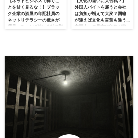
【ネットビジネスで稼ぐこ
【文化の違いに大苦戦？】
しょう！そんな言葉からは1円も
しよう。大抵遅刻してくるレベル
で店でもクレーム対応しているが
...
とを甘く見るな！】ブラッ
外国人バイトを雇うと会社
の奴って連絡するということも頭
またネットだと別次元の角度から
ク企業の酒屋の年配社員の
は負担が増えて大変？国籍
にはない。 しかも急いでもこな
の指摘の攻撃も多い。 そんなク
ネットリテラシーの低さが
が違えば文化も言葉も違う…
い。てかバカなんだろうな。普通
レームあるの？というクレームば
露呈…ネットに疎い会社の勘
中国人への見方や印象が変
は遅刻したら演技でも急いで来た
かりだ。流石にネットで全国のお
違い先輩上司の発言に激し
わる？中国人バイトでも意
雰囲気出すだろ。 すいません遅
客様のお相手をするとこんなに大
い怒り…YouTubeなら5万円
識の高い子はちゃんと仕事
れました！ハァハァハァ。で息ぐ
変なのかと思う毎日です。 てか
ぐらい小遣い稼ぐのは簡単
出来て愛想もよくて元気が
らい切らしてこい。 それも分か
なんでクレーム対応まで俺やね
やろ？働いて会社から給料
いい！
らない時点で社会に適合できてな
ん！なんて思っちゃいますが流石
をもらう以外何も知らない
中国人の人への見方が変わった
い。嘘も方便なんだよ。最低でも
ブラック企業です。 なんでもマ
社員の頭の弱さについて…
話！ ウチの店では今中国の子を1
それぐらいはやってもらわないと
ルチに出来るハイブリット人間じ
人雇っていますが、なんか最初は
...
YouTuberタケヤキ翔の話題から
ゃないと対応できませんからねブ
どうしても偏見があって、避けて
始まったネットへの認識の差… 今
ラ ...
た部分があったのですが、凄くい
回なぜこんな記事書いてるかとい
い子でした！ ①よく働く！常に
うと、ある意味全然関係ないのに
動いていて止まってサボってる事
名前出すのはあれなんですけど、
がない！店が暇な時も常に品出し
‎YouTuberのタケヤキ翔さんなん
してる！ ②礼儀正しい！上下関
です話のきっかけは。 タケヤキ
係がちゃんとしてるって感じか
翔といえば登録者数100万人を超
な。上の人の事はちゃんと立てる
える関西を代表する有名ユーチュ
し！ ③声が大きい！コレは良い
ーバーですよね☆ 僕の知り合い
悪いどちらにもなるけど、接客で
でこのタケヤキ翔さんと友達の奴