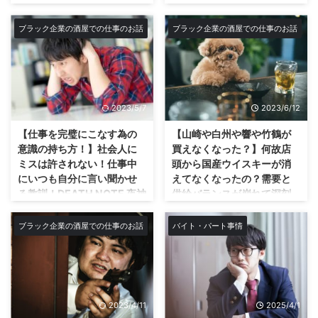
立ってレジをしていることに明確
始まりだった！ 週6日勤務に21
びじゃない！指導をしっか
イト=仕事ではない？最近の
な理由はない。 日本の風習的に
時退社に変わる。そう、12時間労
り聞いて学んでミスを2度と
若い大学生、高校生の子達
ブラック企業の酒屋での仕事のお話
ブラック企業の酒屋での仕事のお話
ずっとそうでなんとなく見栄えが
働だ。 そして恐ろしい事にサー
するな！
に見るもはやバイトをゲー
良いからという理由だけだったり
ビス業なので、バイトがいない日
ムのように休むゆとりぶ
酒屋のシステム ウチの会社はサ
する。 ドイツ、オランダ、アメ
はたとえ休みの日でも出勤も平気
り！？
ービス業の酒屋である。ブラック
リカ、イギリス、ブラジル、韓国
で余儀なくされる。 もともと週1
企業であることはこれまで何度も
最近の学生バイトはもはやバイト
などはイスの設置されている店も
回しかな ...
このブログで語ってきた。 でも
なんてゲーム感覚？ 今のバイト
...
2023/5/7
2023/6/12
思う。こういう奴がいるからブラ
の子達を見ていると思います。
ック企業になるんじゃないかっ
最近のバイトの子はもはやバイト
【仕事を完璧にこなす為の
【山崎や白州や響や竹鶴が
て。 大手ではないウチの店なん
を仕事だとは思っていないと。サ
意識の持ち方！】社会人に
買えなくなった？】何故店
かではとにかく、サービス業だか
ービス業の方を落胆させてしまう
ミスは許されない！仕事中
頭から国産ウイスキーが消
らなのかお客さんへのサービスが
かも知れませんがね。 どういう
にいつも自分に言い聞かせ
えてなくなったの？需要と
多い。その代表格のサービスと言
意味か？いい意味ではもちろん無
る教訓！DEATH NOTE 夜神
供給バランスが崩れて深刻
えるのがケースの積み込み。 お
いです(笑) シュミレーションゲ
月の名言「何か１つでも穴
なウイスキーの原酒不足で
客さんがレジで注文した商品をお
ームや、恋愛系のゲームの中の世
があったら、命取りにな
人気商品達も販売終了に…日
ブラック企業の酒屋での仕事のお話
バイト・パート事情
客さんの車に積み込んだりしなけ
界だとゲームの中でお金貯める為
る…」を思い出せ！
本のウイスキーの父の竹鶴
ればならない。この辺がセルフが
にバイトしてたりしますよね？も
政孝をフォーカスした連続
仕事中に自分に言い聞かせる『何
基本の他のス－パーとの差別化を
はやその感覚なのかなと思いま
テレビ小説「マッサン」で
か１つでも穴があったら、命取り
図る上では肝心なサービスだ。
す。 なんのゲームか忘れたけ
始まったウイスキーブー
になる．．．』 これです。 仕事
ケース単位で買うお客さんが多 ...
ど、こんな選択肢ポップアップウ
ム！
も繁忙期になると次から次に舞い
ィンド ...
2023/4/11
2025/4/1
込んで来て訳が分からなくなった
どうもnobuです☆今回は昨今の