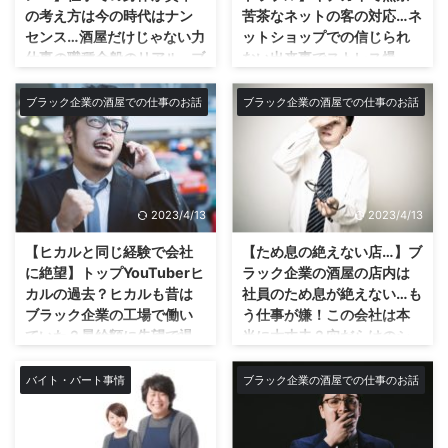
とか儲かってた、昔なら出来た！
わなくないですか？ 僕なんか酒
の考え方は今の時代はナン
苦茶なネットの客の対応…ネ
とかね。くだらない。笑 最近は
屋で働いていても、プライベート
センス…酒屋だけじゃない力
ットショップでの信じられ
新しい倉庫を建てたいと口を開け
の買い物でまず酒屋で買い物しな
仕事の職種全般のリアル…ブ
ない出来事でストレス爆
ば言ってるけどそんな金今のうち
いですね。お酒も買うにしてもス
ラック企業で低賃金で休み
発！商品を購入した客から
の会社にあるわけないやん。笑
ーパーです。 今はそんな時代で
も少なく退職金もない始末…
掛かって来たとんでもない
ブラック企業の酒屋での仕事のお話
ブラック企業の酒屋での仕事のお話
従業員から言わせたらなんでその
すね。だから酒屋という業種も売
勘違いのクレーム電話の一
こんにちは僕です★☆ 今回も少
金あった時にしなかったの？ ち
り上げが年々落ち続け、給料も上
部始終！
しリアルな現実社会のお話…まぁ
ょっと無理してでも倉庫建てとけ
がらないブラック企業へと。 全
僕の本業の仕事のクダラナイ話で
ネットショッピングでのクレーム
ばよかったじゃん！って思う訳で
盛期はうちの会社もすごかってん
皆さんには興味も無いお話かも知
の電話… 僕は会社でネットショッ
すよ。 しかし、そこは根っから
で！というカス社長の妄言を聞く
れませんがね。笑 酒屋は3kを超
ピングを運営してますが、そこで
の浪速(ナニワ)の銭 ...
のもしんどいぐらい業界的には若
2023/4/13
2023/4/13
えるOSYC！？ 僕は副業ブロガー
のとんでもない客からの言われよ
者のアルコール離れもあってしん
でブログ歴は約5年です。今もこ
う、クレームについてです。 こ
...
【ヒカルと同じ経験で会社
【ため息の絶えない店…】ブ
うやってブログを書いて投稿して
れはあまりにも僕もストレスが溜
に絶望】トップYouTuberヒ
ラック企業の酒屋の店内は
いる訳ですが、 僕が本業で勤め
まったのでブログに書いて少しで
カルの過去？ヒカルも昔は
社員のため息が絶えない…も
る会社は酒屋です。ブラック企業
も吐き出そうと今書いておりま
ブラック企業の工場で働い
う仕事が嫌！この会社は本
のね。 😎 w まぁ皆さん酒屋と言
す。w ネットショップを運営して
ていた？昇給額に失望で退
当に大丈夫？穴だらけのシ
えばどんなイメージを持つでしょ
いると毎日のようにたくさんのお
社！ブラック企業の酒屋で
フト表見てため息、ミスす
う？ 例えは3kですかね。 僕的に
客様からのクレームが入る。 僕
働く自分と昔の社員時代の
るアホなバイト見てため
バイト・パート事情
ブラック企業の酒屋での仕事のお話
は酒屋を例えるなら少し3kとは
は店の店長でもあるので店でもク
ヒカルの姿が重なって見え
息、自分のミスの不甲斐な
違います、言うならOSYCです。
レーム対応しているがまたネット
た瞬間…初めてヒカルに強く
さにため息…仕事のため息に
「重い、しんどい、安月給、長時
だと別次元の角度からの指摘の攻
共感出来た動画内でのヒカ
もいっぱい種類あるんだよ
間労働」 ...
撃も多い。 そんなクレームある