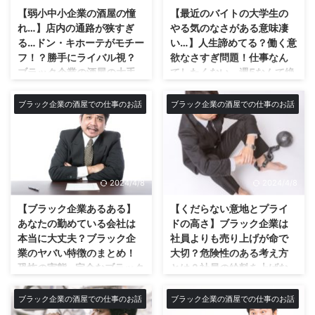
りすることも社会人ならあります
ウイスキーブームについて酒屋の
【弱小中小企業の酒屋の憧
【最近のバイトの大学生の
よね。 僕は仕事が終わって店(会
店長である僕が思うことや現実に
れ…】店内の通路が狭すぎ
やる気のなさがある意味凄
社)を出る時にいつもこの言葉を
ついてです… 昨今のウイスキーブ
る…ドン・キホーテがモチー
い…】人生諦めてる？働く意
思い出すのです。 「何か1つ…」
ームで人気商品達はどんどん販売
フ！？勝手にライバル視？
欲なさすぎ問題！仕事なん
「何か１つでも穴があったら、命
終了へ… 響 BLENDER'S CHOICE
ブラック企業の酒屋の大手
てしたくない、週5なんて絶
取りになる…」 仕事でミスするし
僕の本業は酒屋の店長です。仕事
のやり方をパクって少しで
対無理？一生バイトがいい
ないはもちろんそうですが、今の
関連で近頃気になるのはやｈりウ
も店の通路を狭くしようと
ってマジ？本当にそれで就
ブラック企業の酒屋での仕事のお話
ブラック企業の酒屋での仕事のお話
時期ならストーブや暖房の消し忘
イスキー。 最近国産のウイスキ
目論むズレた考え方の無能
職して立派な社会人になれ
れ、戸締りももちろんです。 デ
ーが全滅状態である。特にヴィン
なクズ社長！
るのかが疑問…
スノートほどの命取りは言い過ぎ
テージ入りの商品、例えば「響17
ドン・キホーテを勝手にライバル
どうも僕です☆今回は今の大学生
かもしれませんが、仕事中も常に
年」や「白州12年」なども次々に
視？最初から狭い通路をさらに狭
のバイトのやる気のなさがある意
気を張りライトの発言 ...
販売終了の現状だ。 ウイスキー
くする！？ ある日うちのブラッ
味凄い件についてです！ 今の大
などは一気にバズって売れ過ぎて
2024/4/8
2024/4/8
ク企業のクズ社長が上の階の事務
学生のバイトのやる気のなさが本
も生産が追いつかないのが現状で
所からわざわざ店に降りて来てい
当に凄い…人生諦めてる？仕事し
【ブラック企業あるある】
【くだらない意地とプライ
ある。製法上熟成期間が必要にな
きなりこう言い出した… 『そこの
たくない、週5なんて絶対無理？
あなたの勤めている会社は
ドの高さ】ブラック企業は
るウ ...
通路の棚寄せてもっと狭くしよ
根本的に今のバイトの大学生や高
本当に大丈夫？ブラック企
社員よりも売り上げが命で
か！』 おいおいいきなりどうし
校生は働く意欲のある子が本当に
業のヤバい特徴のまとめ！
大切？危険性のある考え方
たんだよ！？ってなりますよね。
少ないです。 一昔前ならとにか
恐怖の実態…完全なブラック
とは？社員の給料を上げな
というのもうちの店はもともと狭
くバイトたくさん入ってお金欲し
企業勤めの店長が実体験で
いで下げてでも徹底した最
いのにキャパシティーオーバーで
いみたいなのがあった。 でも今
語るブラック体験談！3つ以
安値戦術！サービス残業当
ブラック企業の酒屋での仕事のお話
ブラック企業の酒屋での仕事のお話
アイテム数と在庫があるので最初
の子達は本当に意欲がなく週に1
上当てはまればその会社は
たり前のタダ働きで維持さ