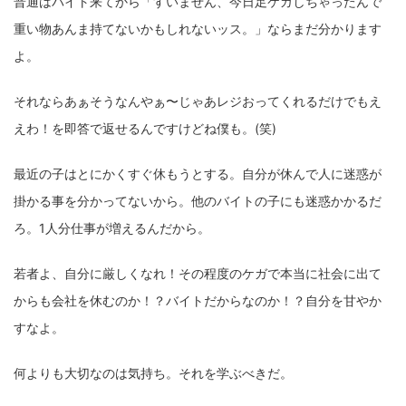
普通はバイト来てから「すいません、今日足ケガしちゃったんで
重い物あんま持てないかもしれないッス。」ならまだ分かります
よ。
それならあぁそうなんやぁ〜じゃあレジおってくれるだけでもえ
えわ！を即答で返せるんですけどね僕も。(笑)
最近の子はとにかくすぐ休もうとする。自分が休んで人に迷惑が
掛かる事を分かってないから。他のバイトの子にも迷惑かかるだ
ろ。1人分仕事が増えるんだから。
若者よ、自分に厳しくなれ！その程度のケガで本当に社会に出て
からも会社を休むのか！？バイトだからなのか！？自分を甘やか
すなよ。
何よりも大切なのは気持ち。それを学ぶべきだ。