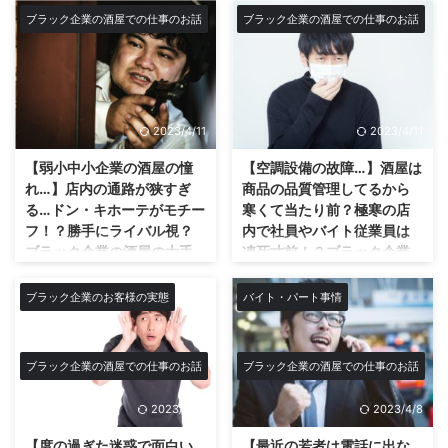
ブラック企業の酒屋での仕事のお話
ブラック企業の酒屋での仕事のお話
2023/4/11
2023/4/11
【弱小中小企業の酒屋の憧
【空調設備の故障…】酒屋は
れ…】店内の通路が狭すぎ
商品の品質管理してるから
る…ドン・キホーテがモチー
寒くて当たり前？極寒の店
フ！？勝手にライバル視？
内で社員やバイト従業員は
ブラック企業の酒屋の大手
凍死寸前！？ブラック企業
のやり方をパクって少しで
には壊れた空調設備を直す
も店の通路を狭くしようと
予算も無い！？経費をケチ
ブラック企業のお客様の実態
バイト・パート事情
目論むズレた考え方の無能
っている会社は潰れかけで
なクズ社長！
要注意！夏は脱す症状にな
るぐらい暑い…しかし、社長
ドン・キホーテを勝手にライバル
ブラック企業の酒屋での仕事のお話
ブラック企業の酒屋での仕事のお話
の衝撃的発言が・・・
視？最初から狭い通路をさらに狭
くする！？ ある日うちのブラッ
体がキンキンに冷えてやがる… ウ
2023/4/14
2023/4/8
ク企業のクズ社長が上の階の事務
チのブラック企業の会社の店(店
所からわざわざ店に降りて来てい
内)の寒さはもはや尋常じゃな
【度の過ぎた迷惑で面白い
【最近の若者は電話に出な