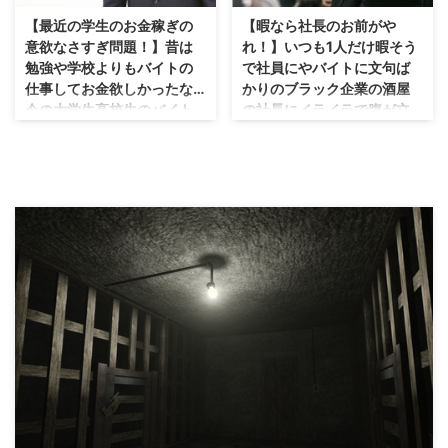
日常茶飯事のブラック企業？ そ
パン屋さん。まぁ十人十色で夢は
すが、うちの1番の原因は薄利多
んなんで会社が良くなる訳ないや
【最近の学生のお金稼ぎの
【暇なら社長のお前がや
あった。しかし大人になって現実
売だからです。 安く売るが故に
ん。って事がウチの会社ではよく
意欲なさすぎ問題！】昔は
れ！】いつも1人だけ暇そう
を思い知る。 僕の職場は酒屋。
利益率がない。儲からない。でも
あります。 皆さんの会社ではま
勉強や学校よりもバイトの
で社員にやバイトに文句ば
僕もお酒は好きですが酒屋の ...
商品は仕入れて回さなければなら
ぁまずないでしょうが、社員がバ
仕事してお金欲しかったな…
かりのブラック企業の酒屋
ないの繰り返しを薄利多売の負の
イトにキレられていたりします。
今の大学生高校生のバイト
の社長にイライラで腹が立
ループといいますね。 最近では
それもほぼ毎日。 😯 そんな会社
の子達の欲のなさに驚き…お
つ！仕事が人生の全てでは
最低賃金の高騰でこれに拍車を掛
ある？って感じじゃないですかw
金欲しくないの？バイクや
ない！仕事の優先順位は人
けている感がありますが、さらに
普通逆でしょ。 社員が出来ない
車は要らない？バイトは社
生の中で変わっていくもの…
問題だなと最近思うこと それが
バイトに怒って指導しているなら
会勉強で超大事！いつまで
私はお前と違ってパイロッ
パートのおばちゃんたちの客への
分かるが、あろう事かバイトから
も仕事もせずにシフト表ば
トだけやってる訳にはいか
無駄に親切な接客や対応である ...
社員が怒られている。 それも20
っかり眺めている最近のバ
ん！仕事中にガンダムのシ
代のバイトから40代後半のベテ
イトの子達について…
ャア・アズナブルの名言が
ラン社員が。 信 ...
頭によぎる…
バイトの子ってシフト表好きだよ
な(笑) うちのバイトの子達は店が
仕事＝人生の全て？ブラック企業
暇になったらずっとシフト表見て
の酒屋の歪んだ宗教染みた考え
る。 そんなにシフト表眺めても
方… おいおい、この商品早く陳
何も変わらないだろ。そんなこと
列しといてくれよ！の発言に思う
してる暇あるなら品(商品)出しし
私はお前と違ってブラック企業の
ろよ！と思うわけです。 いつま
仕事だけをしている訳にはいか
でもシフト表眺めているので、
ん！とは！？ 僕なんかは会社が
「シフト他に入れる日あるん?」
完全なブラック企業な訳ですが、