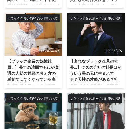
なんて思うわけですが、特に仕事
ーや、朝ごはんも食べれてない。
業員の実態…今の世の中はバ
ック企業の社員になってし
でしてるネットショッピングの方
明らかに過労から来てる気がす
イト=仕事ではない？最近の
まう可能性大！入社して手
で特に顕著にそれを感じます。
る。 それもそのはず1日12時間労
若い大学生、高校生の子達
遅れになって底辺社畜にな
ブラック企業の酒屋での仕事のお話
ブラック企業の酒屋での仕事のお話
クーポン出たり、メルマガ送った
働、週6日勤務(年末はほぼ週7
に見るもはやバイトをゲー
る前に今一度その会社の社
だけで一斉に注文が全国から信じ
日)、お昼休憩30分だけ。 こんな
ムのように休むゆとりぶ
員の働き方を確認せよ！
られない数が来る… やっぱネット
環境なんだから疲労も溜まるだ
り！？
ホワイトバイトな職場程、正社員
の力は凄いな！ 実店舗の売り上
ろ。社員達は極限状態でみんな仕
になったら気を付けろ！ 僕も当
最近の学生バイトはもはやバイト
げは下がる一方…ネットショ ...
事をしている。クソほど忙しいし
時、アルバイトから今の会社の社
なんてゲーム感覚？ 今のバイト
ね。 昨日も目覚し止めてあぁ〜
2023/4/6
2023/4/8
員になりましたが 当時は土曜・
の子達を見ていると思います。
全然疲れ取れてねぇと思って瞬き
日曜は休めて、退社も遅くても18
最近のバイトの子はもはやバイト
【ブラック企業の奴隷社
【哀れなブラック企業の社
した瞬間に2時間寝てた(笑) 1回の
時でした。まぁバイトですし当た
を仕事だとは思っていないと。サ
員…】長年の洗脳でもはや普
長…】クズの会社の社長はそ
瞬きで2時間経って ...
り前と言えば当たり前ですが(笑)
ービス業の方を落胆させてしまう
通の人間の神経の考え方の
ういう星の元に生まれて
しかし、社員になるとこれは一
かも知れませんがね。 どういう
感覚ではなくなっている高
る？天性の才能がある？社
転！まさにブラック企業の人生の
意味か？いい意味ではもちろん無
齢者社員！ブラック企業の
員やバイトの粗探しの文句
始まりだった！ 週6日勤務に21
いです(笑) シュミレーションゲ
酒屋で長年鍛え抜かれ培っ
ばっかりで従業員のサボっ
時退社に変わる。そう、12時間労
ームや、恋愛系のゲームの中の世
た圧倒的な奴隷精神！御歳
てる姿しか目に映らない哀
ブラック企業の酒屋での仕事のお話
ブラック企業の酒屋での仕事のお話
働だ。 そして恐ろしい事にサー
界だとゲームの中でお金貯める為
70歳超える現役バリバリ社
れなブラック企業の酒屋の
ビス業なので、バイトがいない日
にバイトしてたりしますよね？も
員のお爺さん社員の意味不
クズ社長の葛藤…
はたとえ休みの日でも出勤も平気
はやその感覚なのかなと思いま
明の発言に驚愕…
クズの社長はもともとそういう星
で余儀なくされる。 もともと週1
す。 なんのゲームか忘れたけ
の元に生まれてる！？ うちの社
店は温くて天国じゃなぁ～？ 以
回しかな ...
ど、こんな選択肢ポップアップウ
長もなんだかんだ言って労働時間
前こんな記事書いたんですが↓