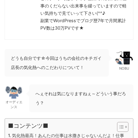
事のくだらない出来事を綴っていますので軽
い気持ちで見ていって下さい(^^♪
副業でWordPressでブログ歴7年で月間累計
PV数は30万PVです★
どうも自分です☆今回はうちの会社のキチガイ
店長の気化熱へのこだわりについて！
NOBU
へぇそれは気になりますねぇ～どういう事だろ
オーディエ
う？
ンス
■コンテンツ■
気化熱最高！あんたの仕事は水撒きじゃないんだよ！仕事