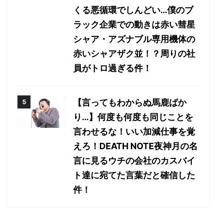
くる悪循環でしんどい…僕のブ
ラック企業での動きは赤い彗星
シャア・アズナブル専用機体の
赤いシャアザク並！？周りの社
員がトロ過ぎる件！
【言ってもわからぬ馬鹿ばか
り…】何度も何度も同じことを
言わせるな！いい加減仕事を覚
えろ！DEATH NOTE夜神月の名
言に見るウチの会社のカスバイ
ト達に宛てた言葉だと確信した
件！