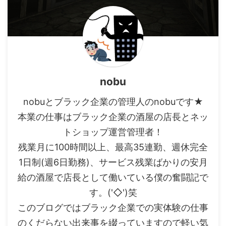
なんて聞くと「いや、これ以上は
僕がアフィリエイトを始めたキッ
入れないですねぇ～」...じゃあ眺
カケもブラック企業での将来に不
めている意味なくない？ だって
安を感じたからでした。 僕なん
バイトの子なんてみんなスマホで
かでもブラック企業だと回って来
シフト表出た時写メ撮ってるし、
る仕事の量も多いため終わらず、
わざわざ入れる日があるわけでも
残業がもはやルーティーンになっ
ないのに眺める必要はない。 僕
てる訳ですが。 特にブラック企
らの頃なんてある意味ガ ...
業だとも ...
nobu
nobuとブラック企業の管理人のnobuです★
本業の仕事はブラック企業の酒屋の店長とネッ
トショップ運営管理者！
残業月に100時間以上、最高35連勤、週休完全
1日制(週6日勤務)、サービス残業ばかりの安月
給の酒屋で店長として働いている僕の奮闘記で
す。('◇')笑
このブログではブラック企業での実体験の仕事
のくだらない出来事を綴っていますので軽い気