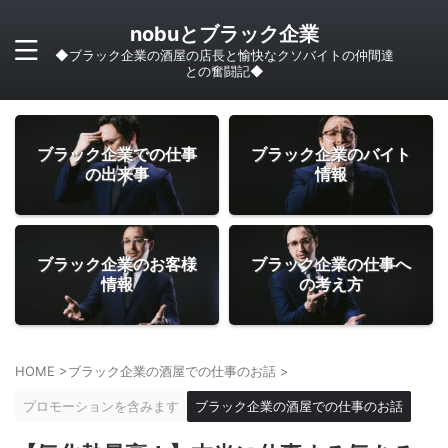
nobuとブラック企業
◆ブラック企業の酒屋の店長と愉快なクソバイトの仲間達
との奮闘記◆
ブラック企業での仕事
ブラック企業のバイト
の出来事
情報
ブラック企業のお客様
ブラック企業の仕事へ
情報
の考え方
HOME
>
ブラック企業の酒屋での仕事のお話
>
プロモーションを含みます
ブラック企業の酒屋での仕事のお話