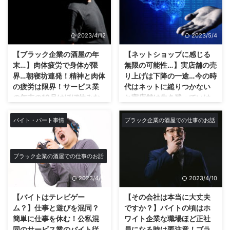
遅れるにしても全部LINEだ。 今
がらないブラック企業へと。 全
品でも期限切れってPP等で
これぞ最新版！ネットショップの
の10代～20代前半ぐらいまでの
盛期はうちの会社もすごかってん
記載してたら売ってOKって
クレーム集だ！ ネットショップ
若者はみん ...
で！というカス社長の妄言を聞く
知ってました？
を運営していると毎日のようにた
のもしんどいぐらい業界的には若
2023/4/12
2023/5/4
くさんのお客様からのクレームが
ブラック企業には賞味期限なんて
者のアルコール離れもあってしん
入る。 僕は店の店長でもあるの
関係ない！金こそ全てだ！ いき
...
【ブラック企業の酒屋の年
【ネットショップに感じる
で店でもクレーム対応しているが
なりですが皆さん知っていました
末…】肉体疲労で身体が限
無限の可能性…】実店舗の売
またネットだと別次元の角度から
か？ 賞味期限切れの商品を販売
界…朝寝坊連発！精神と肉体
り上げは下降の一途…今の時
の指摘の攻撃も多い。 そんなク
してもきちんと明記していれば
の疲労は限界！サービス業
代はネットに縋りつかない
レームあるの？というクレームば
OKだということを。 賞味期限切
の年末の12月はほぼ休みな
と実店舗は生き残っていけ
かりだ。流石にネットで全国のお
れの食品を販売したという理由で
しで毎日出勤？休みの日も
ない？ネットオンチのクズ
客様のお相手をするとこんなに大
法律で罰せられるということはあ
当たり前に暗黙の了解で休
社長では順応して着いてい
バイト・パート事情
ブラック企業の酒屋での仕事のお話
変なのかと思う毎日です。 てか
りません。 じゃあどのような場
日出勤を強要！労働時間は
くことはもう無理！？
なんでクレーム対応まで俺やね
合は駄目なのか？ つまりPOPな
350時間超え…過労過ぎて体
ネットショップに感じる無限の可
ん！なんて思っちゃいますが流石
どで賞味期限切れの記載がちゃん
が言う事を聞かない…疲れで
能性… 縋るしかないネットのパワ
ブラック企業です。 なんでもマ
とされているかが重要ということ
ブラック企業の酒屋での仕事のお話
フラフラのブラック企業の
ーについて！ やはりアフィリエ
ルチに出来るハイブリット人間じ
ですね。 うちの会社でもこれは
最終週のお話…
イトやブログをしているとのネッ
ゃないと対応できませんからねブ
売れるだろ！と思って仕入れた商
2023/4/11
2023/4/10
トの凄さを感じたりします。 自
ラ ...
とまらない寝坊。疲労は限界。過
品がまさかの全然売れずに鬼のよ
分のブログはこんなに読んでくれ
労。 ブラック企業の年末は超過
【バイトはテレビゲー
【その会社は本当に大丈夫
うに在庫を抱えることも少なくな
ている人いるんだなぁ～とか、リ
酷です。 最近寝坊ばっかりして
ム？】仕事と遊びを混同？
ですか？】バイトの頃はホ
い。 さらには残りの数本や数 ...
アルタイムでこんなに全国、全世
る。会社に遅刻まではしてないが
簡単に仕事を休む！公私混
ワイト企業な職場ほど正社
界で見てくれている人がいる！
ギリギリの寝坊の為に朝のシャワ
同のサービス業のバイト従
員になる時は要注意！ブラ