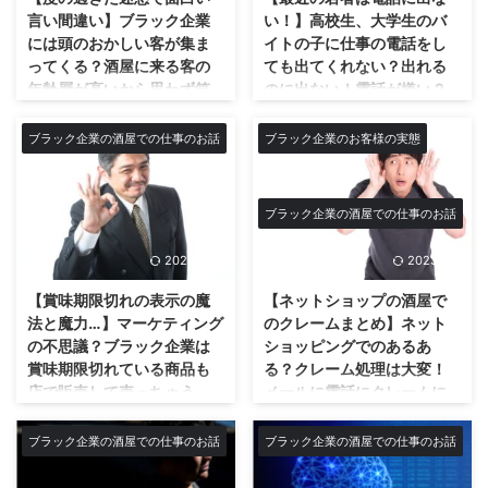
きなりこう言い出した… 『そこの
い。 体の芯の芯まで完全に冷え
言い間違い】ブラック企業
い！】高校生、大学生のバ
通路の棚寄せてもっと狭くしよ
切ってキンキンでもはや動く事が
には頭のおかしい客が集ま
イトの子に仕事の電話をし
か！』 おいおいいきなりどうし
出来ない。恐らく店内でウトウト
ってくる？酒屋に来る客の
ても出てくれない？出れる
たんだよ！？ってなりますよね。
して万が一眠ってしまったら即凍
年齢層が高いから思わず笑
のに出ない！電話が嫌い？
というのもうちの店はもともと狭
死だろう…(笑) もともと外並みに
って吹き出して呆れてしま
電話はもう時代遅れで古
いのにキャパシティーオーバーで
寒い店なのに、オープンの冷蔵庫
う意味不明解読解釈不可能
い？電話よりもLINE？社交
ブラック企業の酒屋での仕事のお話
ブラック企業のお客様の実態
アイテム数と在庫があるので最初
がある為その冷気の相乗効果で寒
な商品名などの言い間違い
性ゼロの困ったバイト達に
から狭いのです。 まず最初から
さに拍車が掛かる。 もはやスキ
の数々で毎日店員はてんて
ついて…
狭いんだよ全ての通路が！既にギ
ー場？雪山？と錯覚してしまうぐ
こ舞い！
最近の若者は電話に出ない！出れ
リなんだよ通路の狭さ！ 何考え
らいw ここまで寒いと仕事に支障
ブラック企業の酒屋での仕事のお話
るなら出ろ！ 最近のニュース番
酒屋でのお客さんの言い間違いの
てんだコイツ！？ってなりまし
が出るどころの話では無い。 レ
組で今時の若者は電話に出れない
記録…もはや意味不明！？解読理
た。 極限の寒さに加えさらに極
ジを打ったりパソコンのキーボー
2023/4/15
2023/5/7
ことが話題になっていた。 この
解不可能の言い間違いの嵐！ 最
...
ドも触るためずっと手袋等をして
ニュース、めっちゃ分かる！ ウ
近の若い人なんかはそうかもしれ
【賞味期限切れの表示の魔
【ネットショップの酒屋で
いる訳にも行かず、指がか ...
チの会社のバイトの高校生や大学
ませんが、お酒ってもう酒屋で買
法と魔力…】マーケティング
のクレームまとめ】ネット
生もまず電話に出ない！ 電話し
わなくないですか？ 僕なんか酒
の不思議？ブラック企業は
ショッピングでのあるあ
ても出ずその何分か後にLINEで
屋で働いていても、プライベート
賞味期限切れている商品も
る？クレーム処理は大変！
「電話なんでしたか？」と返信し
の買い物でまず酒屋で買い物しな
店で販売して売っちゃう
メールに電話にクレームに
てくる。 いやいやその前に電話
いですね。お酒も買うにしてもス
の？違法じゃないの？大丈
言いがかりの罵詈雑言の嵐…
で掛け直して来い！と心の中では
ーパーです。 今はそんな時代で
夫？身体に害はない？ちゃ
ネットが普及したネットシ
ブラック企業の酒屋での仕事のお話
ブラック企業の酒屋での仕事のお話
叫んでいる。 僕の店での話です
すね。だから酒屋という業種も売
んと明記して記載してたら
ョップへのお客様からの発
が、最近はバイトを休むにしても
り上げが年々落ち続け、給料も上
合法？賞味期限切れてる商
言のクレームを一挙公開！