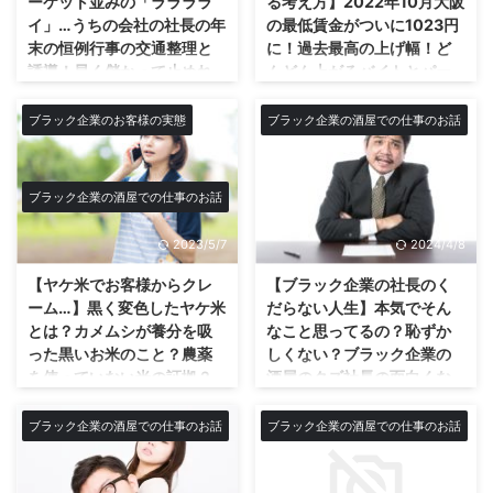
ーケット並みの「ララララ
る考え方】2022年10月大阪
の理由とは？ ブラック企業で働
名前出すのはあれなんですけど、
イ」…うちの会社の社長の年
の最低賃金がついに1023円
いている思うのですが何故かずっ
‎YouTuberのタケヤキ翔さんなん
末の恒例行事の交通整理と
に！過去最高の上げ幅！ど
とバイト従業員の人っているよ
です話のきっかけは。 タケヤキ
誘導！早く儲かって止めれ
んどん上がるバイトとパー
ね。 そこまで会社に奉仕するん
翔といえば登録者数100万人を超
るといいね☆
トの時給に無能な経営者は
だったら社員になったらいいの
える関西を代表する有名ユーチュ
ギブアップ寸前！？もうバ
ブラック企業のお客様の実態
ブラック企業の酒屋での仕事のお話
もはやただの警備員！？極寒の
に。不思議だなと思う。 これは
ーバーですよね☆ 僕の知り合い
イトは雇えない？会社は社
年末に張りきって誘導棒を振り続
フリーターのバイトにもパートタ
でこのタケヤキ翔さんと友達の奴
員だけで運営した方が良い
ける社長についてw 年末も29日
イムのおばちゃんにもいえること
がいます。僕も大阪人なんでそん
のでは？
～31日になるとうちの店も信じ
です。 バイトの大学生が驚いた
なこともあるでしょう。スゴイこ
ブラック企業の酒屋での仕事のお話
られないぐらい忙しく、駐車場も
馬鹿でバカな経営者が陥る考え方
りしますもんね。あの人社員じゃ
とですが。 ここからは僕の会社
いっぱいになるのですが 僕達社
について。 僕の会社は僕が社員
なかったんだ！それなのになんで
の先輩の上司の話ですが、40代
2023/5/7
2024/4/8
員も包装に熨斗に運搬にと手が離
の中では一番若いです。 だから
あんなに会社のために頑張ってん
ぐらいの言い方悪いけどおっさん
せず、車の出入りの誘導などはと
思うだけなのかもしれませんが、
だろ ...
【ヤケ米でお客様からクレ
【ブラック企業の社長のく
ですね。 ...
てもじゃないがやる時間がありま
うちの会社は効率が悪すぎる… こ
ーム…】黒く変色したヤケ米
だらない人生】本気でそん
せん。 そこでオールマイティー
れを今回書こうと思ったきっかけ
とは？カメムシが養分を吸
なこと思ってるの？恥ずか
カードである社長の登場です！
が2022年からの最低賃金の引き
った黒いお米のこと？農薬
しくない？ブラック企業の
社長が警備棒を手に取り「ライ、
上げ。僕は大阪在住だが今回の引
を使っていない米の証拠？
酒屋のクズ社長の面白くな
ライ、ライ！」と藤崎マーケット
き上げでなんと大阪の最低自給は
何も知らないネットショッ
い思考回路が悲しくなる…そ
バリの交通整理の誘導を披露す
1023円！ 僕らの頃は800円ぐら
ピングの客から気持ち悪い
んな人生が本当に楽しい
ブラック企業の酒屋での仕事のお話
ブラック企業の酒屋での仕事のお話
る。もはや誰もこの人をこの会社
いだったなぁ～なんて思うととて
と返品しろとの電話の一部
の？未来を予知してお客様
の社長だとは思わない ...
もじゃないけど信じられない時給
始終について！
の心理を読みきれ！これぞ
になったなと思いますね。 うち
ブラック企業の社員の人生