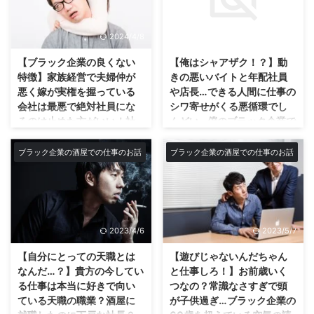
こんなクレームもあるのか…うち
みたいな会社ではサービス業なの
の時間の有意義な過ごし方
は酒屋だぞ(笑) 先日こんなクレー
でバイトが多数います。最低時給
だ！見極めろ！幾ら出
ムが僕が会社で担当しているネッ
が上がれば会社には大ダメージで
2024/4/8
2023/5/7
す！？
トショッピングから電話で掛かっ
す。 だって儲か ...
て来た… こんなクレームもあるの
【ブラック企業の良くない
【俺はシャアザク！？】動
ブラック企業でもある意味のない
か…マジでビックリだ。w お米確
全体会議…そこで飛び出したクズ
特徴】家族経営で夫婦仲が
きの悪いバイトと年配社員
かに出品してるけど米屋じゃない
社長のくだらない人生の過ごし
悪く嫁が実権を握っている
や店長…できる人間に仕事の
ぜ。そこまでの値段の米でもな
方… どんだけつまらない人生なん
会社は最悪で絶対社員にな
シワ寄せがくる悪循環でし
い。10kgで3000円台だ。ｗ こ
だ… うちみたいなクソ中の糞の会
るのは止めた方がいい！社
んどい…僕のブラック企業で
ちら的にもサイトにはお届け後7
社にも一応会議なるものが月一ぐ
長と奥さんの足並みが揃っ
の動きは赤い彗星シャア・
日以上経過しての品質・食味・風
らいであり、社長からありがたい
ていないと会社の経営は無
アズナブル専用機体の赤い
ブラック企業の酒屋での仕事のお話
ブラック企業の酒屋での仕事のお話
味の劣化、虫の発生などによる
お言葉を頂いたりするのですが、
茶苦茶になる？
シャアザク並！？周りの社
返品や交換はお受け致しかねます
今回はなんてつまらない事を真剣
員がトロ過ぎる件！
ブラック企業の特徴は家族経営で
のでご了承下さいと1文も掲載さ
な顔して言うんだ！？っていうお
夫婦仲が悪く社長の嫁が会社の実
俺はシャアザク！？ ウチのブラ
せているため交換は無理だと説
話です。 ウチの会社の労働時間
験を握っている場合？ 家族経営
ック企業ではみんながみんな効率
明。 ブチ切れのネットショッピ
は労働基準法を大きく上回る12時
で夫婦仲が悪い会社は最悪です
も悪くダラダラ仕事をしている。
ングの客…もはや恥ず ...
間労働です。もはや無法地帯とい
2023/4/6
2023/5/7
ね。 夫婦の仲が悪い経営者がや
というのも、やはり労働時間が長
ったところか（笑） その為、暇
ってる会社は本当にダメです。
過ぎるのがまず根底にある。 ウ
【自分にとっての天職とは
【遊びじゃないんだちゃん
な日も拘束されて帰れません。時
これはヤバイことになる。という
チの会社の勤務時間は朝9時から
なんだ…？】貴方の今してい
と仕事しろ！】お前歳いく
間も長く毎日が単調です。同じ事
のも経営者の足並みが揃っていな
夜の21時である。 そこに昼休憩
る仕事は本当に好きで向い
つなの？常識なさすぎで頭
の繰り返しですからね、仕 ...
いのは会社としてまずいからだ。
が30分。 21時から売上の精算等
ている天職の職業？酒屋に
が子供過ぎ…ブラック企業の
僕の会社はブラック企業です。
で30分。 ようは12時間労働な