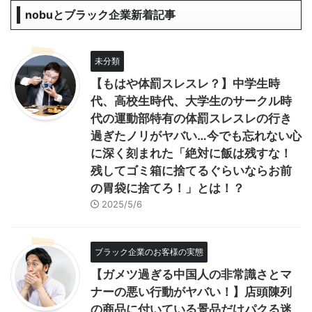
nobuとブラック企業新着記事
未分類
【もはや体罰スレスレ？】中学生時
代、高校生時代、大学生のサークル時
代の運動部特有の体罰スレスレの行き
過ぎたノリがヤバい…今でも忘れない心
に深く刻まれた「絶対に飯は残すな！
残してゴミ箱に捨てるぐらいならお前
の胃袋に捨てろ！」とは！？
2025/5/6
ブラック企業のお客様の実態
【ガメツ過ぎる中国人の非常識さとマ
ナーの悪い行動がヤバい！】店頭陳列
の商品に付いている景品だけパクる迷