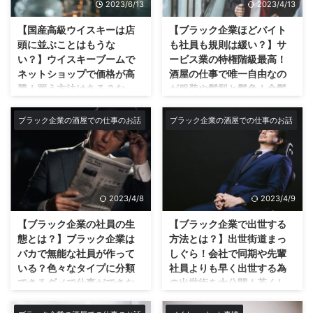
ィンド ...
2023/6/13
2023/4/13
はウチの会社で1番ではある。 し
これで書いたとおりウチの店の店
かし、それは労働時間ではなく会
内はめっちゃ寒いです。 しかし
【国産高級ウイスキーは店
【ブラック企業ほどバイト
社にいるだけであり、存在時間が
ウチの店の裏にある倉庫の社員の
頭に並ぶことはもうな
も社員も規則は緩い？】サ
1番長いだけといった所か(笑) 中
御歳70歳のお爺さんからこんな
い？】ウイスキーブームで
ービス業の特権階級最高！
身が全然ないのである。だって仕
新証言がありました。 それがこ
ネットショップで価格が高
酒屋の仕事で唯一自由なの
事してないんだから。まだ仕事し
ちら… 『店は温くて天国じゃな
騰！買う方法はある？な
が服装や髪型と髪色！金髪
てるバイトの方がマシだ。 もち
ぁ～これぐらい温かかったなら倉
い？店頭に並べない理由は
長髪でもOK！髭にピアスも
ろん営業マンとの商談など、社長
庫も快適なのじゃが。』 コレで
ネットで何倍もの値段で売
大丈夫！スーツも着なくて
ブラック企業の酒屋での仕事のお話
ブラック企業の酒屋での仕事のお話
という役職の人にしか出来ない仕
す。やばいでしょこの発言。もは
って酒屋が儲けれるから？
いい！服装も髪型もラフで
事もあって当然なんですが、 た
や名言ならぬ迷言です。www こ
酒屋やスーパーの倉庫には
出勤の用意も楽！そこだけ
まに横で聞いてたら基本的にコー
の寒い店が天国！？ 嘘だろ？っ
実はたくさん在庫がある？
はホワイト企業！？こんな
ヒー飲みながら雑談してるだけだ
て思うよね。 まぁまず70歳の爺
ブラック企業の酒屋でも！
どうもnobuです☆今回は高騰す
し、そんなんで会社がよくなると
さんがまだバリバリ現役で会社で
普通の会社とは一線を画す
る国産ウイスキーについてです！
は思えない。現に ...
働いている事も凄いけど。 うち
2023/4/8
2023/4/9
自由度の高さ！
国産ウイスキーを店頭に並べない
の ...
理由とは？何処なら買えるの？
【ブラック企業の社員の生
【ブラック企業で出世する
ブラック企業でも唯一自由なのが
山崎 昨今では国産の需要が高ま
服装や髪型・髪色！ うちの会社
態とは？】ブラック企業は
方法とは？】出世街道まっ
りウイスキーが店頭から消えた。
はブラック企業のサービス業の酒
バカで無能な社員が作って
しぐら！会社で同期や先輩
もう今ではネットショップでしか
屋です。 週6日勤務で1日12時間
いる？色々なタイプに分類
社員よりも早く出世する為
買えませんよね。 店頭では並べ
という圧倒的なブラック企業なん
できるダメで仕事ができな
の出世術を大公開！若くし
ているところなんてほぼない。だ
ですが1つだけ勝っている部分が
い役に立たない給料泥棒の
て酒屋の店長になれる？ア
って基本的には売るにしても定価
あります。 もはや何でもありな
社員達…あなたの会社にもこ
ホ社長に好かれて評価され