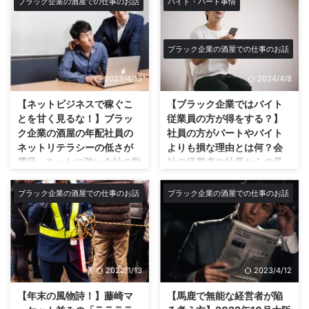
ブラック企業の酒屋での仕事のお話
バイト・パート事情
ですしね。じゃないとお店の評判
ブラック企業でそこだけホワイト
んな社員いませんか？タイ
仕事の出来る社員になる為
も逆に下がるかも。 ネットでは
企業に圧勝しているのが服装や髪
プ別診断で4種類に分類する
の行動や思考た振る舞い！
抽選なんかもありますが倍率高す
型が自由なことだ！ 髪染めても
事が出来る？あなたも当て
ブラック企業の社長はの思考回路
ぎてもはや宝くじ買うレベルです
もちろんいいし！金髪や長髪や髭
ブラック企業の酒屋での仕事のお話
はまるかも？
は超単純で乗せられやすい！ ブ
し。 まぁ個人的には大抵のクジ
も伸ばしてKOだ。 社会人になれ
ラック企業の社長というのは基本
こんにちは僕です★ 今回はブラ
も外れはなくノンヴィンとかスコ
ば必然的に男は黒髪を強いられま
2023/4/13
2024/4/8
的には乗せられやすいです。 少
ック企業にはブラックな人材しか
ッチだったりするので宝く ...
すが、ウチは会社がブラックなだ
し褒めて上げるとすぐ調子に乗り
集まらないと言うお話です★ ブ
【ネットビジネスで稼ぐこ
【ブラック企業ではバイト
けで髪色は茶髪でも金髪でもなん
ます、まぁ単純なんですね。言い
ラック企業のウチみたいなクソ中
とを甘く見るな！】ブラッ
従業員の方が得をする？】
でもありです☆笑 そこだけは唯
方を変えればバカとも言えます
のクソの会社に生息する4種類の
ク企業の酒屋の年配社員の
社員の方がパートやバイト
一誰にも負けねぇ！(笑) ...
が。w ブラック企業の社長が持つ
ブラック社員についてお話します
ネットリテラシーの低さが
よりも損な理由とは何？会
概念とは？ブラック企業なのに自
★ ブラック企業にはやっぱりブ
露呈…ネットに疎い会社の勘
社の経営者や社長からの見
分のチカラと手腕で会社を存続さ
ラックな人材しか集まらない？
違い先輩上司の発言に激し
られ方やお礼や感謝のされ
せれている事に高い誇りがありま
これは正にその通りですね。 基
い怒り…YouTubeなら5万円
方が社員とバイトで全然違
ブラック企業の酒屋での仕事のお話
ブラック企業の酒屋での仕事のお話
す。 つまりプライドは高いので
本的にブラックな会社にはブラッ
ぐらい小遣い稼ぐのは簡単
う？待遇が天と地？社員に
す。 たとえ会社がどんなブラッ
クな人材しか集まりません。 そ
やろ？働いて会社から給料
なると会社への奉仕や頑張
クな状況であっても経営出来てい
れは会社の全ての人間が該当しま
をもらう以外何も知らない
りが当たり前になる？
る事を褒めてあげないと駄目なの
す。 社長、社員、バイト、事務
社員の頭の弱さについて…
どうも僕です☆今回はブラック企
です。 ある意味ブラック企業の
員、会社の全ての人間です。 今
業のバイト従業員が社員にならな
YouTuberタケヤキ翔の話題から
代表取締役社長の対策はそれだけ
の世の中基本的にバイトの求人を
2022/1/13
2023/4/12
い理由についてです！ バイトの
始まったネットへの認識の差… 今
...
バイトルやタウンワークに出すに
待遇なんて永遠に変わらないのに
回なぜこんな記事書いてるかとい
【年末の風物詩！】藤崎マ
【馬鹿で無能な経営者が陥
しても最低時給で出せば最低な人
何故かずっとバイトの従業員…そ
うと、ある意味全然関係ないのに
...