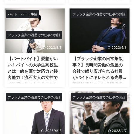
就職したのに下戸な社長？
60歳を超えている空気の読
個人的な感覚ですがそれこそ社長
わけです(笑)すごいでしょ！？
タバコの配達員がで非喫煙
めないKY上司店長の行動に
のワンマン経営の会社の方がまだ
今のブラックブラック言ってるご
者？皆さんは今の仕事は楽
失望…
バイト・パート事情
ブラック企業の酒屋での仕事のお話
ましですね。 奥さんの方が経営
時世で(笑)まだまだあるよブラッ
しくて充実していますか？
KY上司ガーナ人に大興奮！ 基本
の主導権を握っている場合があ
ク企業！ てなもんですが、やは
転職に出逢えましたか！？
的に昔の人って仕事への考え方が
る。うちが正にそう。 社長は商
り労働時間が長く仕事が早く終わ
天性の職に就くのはやっぱ
今の人とは根本的に全く違いま
談や責任を取るのが仕事で会社の
っても店 ...
ブラック企業の酒屋での仕事のお話
り難しいのか?社会で就いて
す！ 自己陶酔というか、自分の
仕入れやお金の流れの関係は全て
る仕事が実際の自分と全く
仕事っぷりに酔っている感じです
の ...
2023/5/8
2023/4/8
間逆な件について！
かね。 だから周りの人の事が見
えない。この前の話ですが、ウチ
【パートバイト】愛想がい
【ブラック企業の日常茶飯
天性の職(天職)はやっぱり難し
の店の店長ですよ！今回の主役は
い… 今回はあなたの天職につい
い！バイトの大学生高校生
事？】長時間労働の酒屋の
(笑) 僕がネットショッピングの発
て。転職じゃないですよ。笑 僕
とは一線を画す対応力と接
会社で繰り広げられる社員
送メールを送信していたら、裏倉
はめちゃくちゃ転職したいけど。
客能力！流石大人の女性で
がバイトにキレられる光景…
庫から笑顔で走って来て 凄い人
「天職」って言葉がありますがこ
子供ではない！コミニケシ
普通は逆じゃない？職場の
が納品持って来ましたよ！ とテ
れは中々実際社会人として働き出
ョン能力が高くて子供の相
雰囲気と環境が悪すぎる…社
ンションMAXで話しかけてきま
すと難しいですね。 好きなこと
手もできる！
員がバイトに怒ってるなら
ブラック企業の酒屋での仕事のお話
ブラック企業の酒屋での仕事のお話
す。パソコンなんて使えないウチ
を仕事にするのが転職。自分に向
理解できるけど…完全に思考
違うんだよなぁ～その働き方有難
の上司には一生分からない事かも
いている心から楽しいと思えて毎
停止した社員の末路とは？
くない、ただの迷惑だ。 まず最
しれませんが ...
日にイキイキ出来る仕事。それが
初にうちの会社はブラック企業で
どうも僕です★今回はウチの会社
転職。 昔は誰もが将来はこんな
す。基本的に1日12時間労働週6
にいる勘違い社員についてです。
仕事をしたい！なんて夢を描きま
日勤務。 そんな会社なんですが
バイトに社員がキレられる光景が
すよね。 野球選手、アイドル、
2023/4/13
2023/4/7
ブラックになる原因は沢山ありま